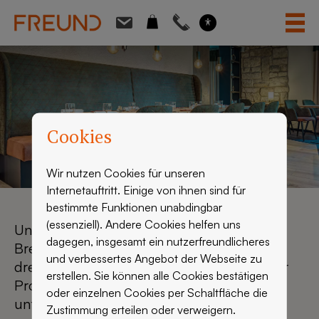
Skip
to
content
Cookies
Wir nutzen Cookies für unseren
Internetauftritt. Einige von ihnen sind für
bestimmte Funktionen unabdingbar
(essenziell). Andere Cookies helfen uns
Unsere Produktion am ersten Firmensitz in
dagegen, insgesamt ein nutzerfreundlicheres
Breitenbach wurde erweitert durch einen
und verbessertes Angebot der Webseite zu
dreigeschossigen Neubau, in dem Teile der
erstellen. Sie können alle Cookies bestätigen
Produktion und die Verwaltung
oder einzelnen Cookies per Schaltfläche die
untergebracht wurden.
Zustimmung erteilen oder verweigern.