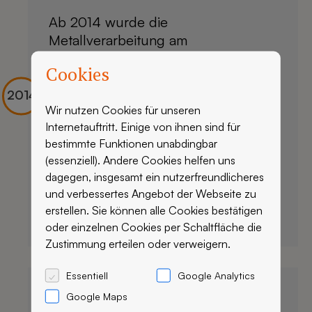
Ab 2014 wurde die
Metallverarbeitung am
Produktionsstandort in Breitenbach
Cookies
erweitert und modernisiert.
Wir nutzen Cookies für unseren
Internetauftritt. Einige von ihnen sind für
bestimmte Funktionen unabdingbar
(essenziell). Andere Cookies helfen uns
dagegen, insgesamt ein nutzerfreundlicheres
und verbessertes Angebot der Webseite zu
erstellen. Sie können alle Cookies bestätigen
oder einzelnen Cookies per Schaltfläche die
Zustimmung erteilen oder verweigern.
Essentiell
Google Analytics
Erweiterung des Fuhrparks
Google Maps