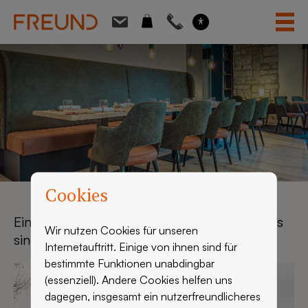
Skip
to
content
Cookies
Einige neue FREUND-Transporter und LKWs
Wir nutzen Cookies für unseren
sind nun auf den Straßen unterwegs.
Internetauftritt. Einige von ihnen sind für
bestimmte Funktionen unabdingbar
(essenziell). Andere Cookies helfen uns
dagegen, insgesamt ein nutzerfreundlicheres