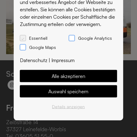
und verbessertes Angebot der Webseite zu
erstellen. Sie können alle Cookies bestätigen
oder einzelnen Cookies per Schaltfläche die
Zustimmung erteilen oder verweigern.
Essentiell
Google Analytics
Google Maps
Datenschutz
|
Impressum
Social Media:
Alle akzeptieren
Auswahl speichern
Freund GmbH
Details anzeigen
Zeißstraße 14
37327 Leinefelde-Worbis
Tel. 03605 51 55-0