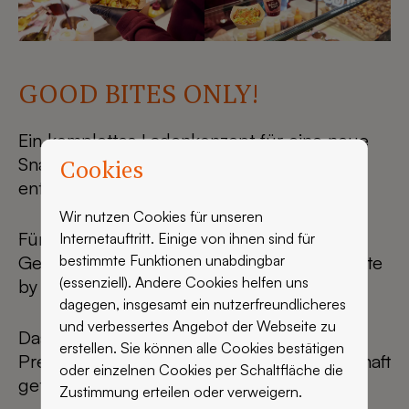
GOOD BITES ONLY!
Ein komplettes Ladenkonzept für eine neue
Snack-Brand mit innovativem Hero Product
Cookies
entwickeln? Auf jeden Fall!
Wir nutzen Cookies für unseren
Für die Valora Group durften wir die Shop-
Internetauftritt. Einige von ihnen sind für
bestimmte Funktionen unabdingbar
Gestaltung für den weltweit ersten good bite
(essenziell). Andere Cookies helfen uns
by Ditsch übernehmen.
dagegen, insgesamt ein nutzerfreundlicheres
und verbessertes Angebot der Webseite zu
Das Hero Product: die kleinen, fluffigen
erstellen. Sie können alle Cookies bestätigen
Pretzel Bites, die wahlweise süß oder herzhaft
oder einzelnen Cookies per Schaltfläche die
getoppt werden können.
Zustimmung erteilen oder verweigern.