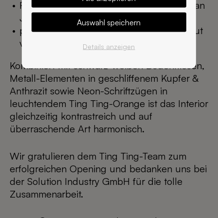
Raumteiler mit integriertem Grün für Urban
Jungle-Flair
Auswahl speichern
praktische Kistenständer, in denen Leergut
verschwindet
Details anzeigen
Kombiniert mit schwarz-weißen Bodenfliesen,
Metall-Elementen in geschliffenem Kupfer &
Anthrazit sowie Neon-Schriftzügen in
leuchtendem Ting Ting-Orange ist das Interior
gleichzeitig kontrastreich und auf
überraschende Art harmonisch.
Wir gratulieren dem Ting Ting-Team zum
erfolgreichen Opening und bedanken uns bei
der Solution Industry GmbH für die tolle
Zusammenarbeit.