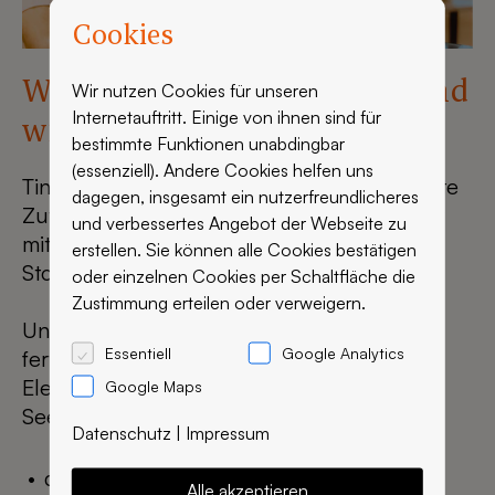
Cookies
Wenn der Wokfather ruft, sind
Wir nutzen Cookies für unseren
Internetauftritt. Einige von ihnen sind für
wir zur Stelle
bestimmte Funktionen unabdingbar
(essenziell). Andere Cookies helfen uns
Ting Ting Wok setzt auf frische, live gewokte
dagegen, insgesamt ein nutzerfreundlicheres
Zutaten mit hausgemachten Soßen und hat
und verbessertes Angebot der Webseite zu
mit seinem Street Style-Konzept jetzt einen
erstellen. Sie können alle Cookies bestätigen
Store in Mannheim eröffnet.
oder einzelnen Cookies per Schaltfläche die
Zustimmung erteilen oder verweigern.
Unser Team durfte dafür die Einrichtung
Essentiell
Google Analytics
fertigen, ganz besonders stechen dabei
Elemente aus wunderschön gemaserter
Google Maps
Seekiefer ins Auge, wie z.B.:
Datenschutz
|
Impressum
die Tische für den modernen Sitzbereich
Alle akzeptieren