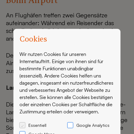
An Flughäfen treffen zwei Gegensätze
aufeinander: Während ein Reisender das
schnelle Snack-Erlebnis sucht, braucht der
Cookies
andere eine Auszeit im hektischen Treiben.
Wir nutzen Cookies für unseren
Der neue Wiener Feinbäcker am Köln Bonn
Internetauftritt. Einige von ihnen sind für
Airport zeigt, wie beides perfekt
bestimmte Funktionen unabdingbar
zusammengeht:
(essenziell). Andere Cookies helfen uns
dagegen, insgesamt ein nutzerfreundlicheres
Lange Eyecatcher-Theke
und verbessertes Angebot der Webseite zu
erstellen. Sie können alle Cookies bestätigen
Die großzügige Theke mit ihren hellen Eiche-
oder einzelnen Cookies per Schaltfläche die
Lamellen ist nicht nur ein Hingucker, sondern
Zustimmung erteilen oder verweigern.
bietet schnellen Überblick über das vielfältige
Essentiell
Google Analytics
Sortiment. Direkt daneben zeigt die gläserne