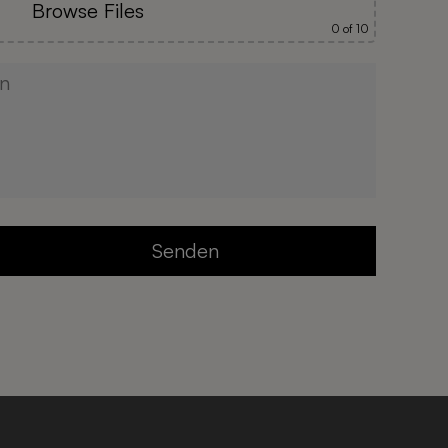
Browse Files
0
of 10