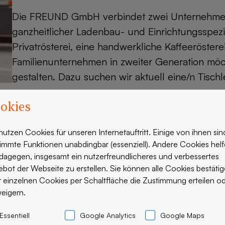
Die FREUND GmbH verbindet zwei Unternehme
ganzheitlicher Ladenbau- und Einrichtungsspez
Privatrösterei, eine handwerkliche Kaffeeröstere
Familienunternehmen in zweiter Generation möc
gestalten. Dazu suchen wir aktuell eine/n Tisch
okies
Deine Aufgabe: Einrichtungskonzepte
nutzen Cookies für unseren Internetauftritt. Einige von ihnen sin
Du fertigst und montierst Holzelemente und 
immte Funktionen unabdingbar (essenziell). Andere Cookies hel
Theken und Rückwände
dagegen, insgesamt ein nutzerfreundlicheres und verbessertes
Du bearbeitest Holz mit Hilfe von Holzbearb
bot der Webseite zu erstellen. Sie können alle Cookies bestäti
Möbelteilen
 einzelnen Cookies per Schaltfläche die Zustimmung erteilen o
eigern.
Du setzt abwechslungsreiche Projekte anha
Essentiell
Google Analytics
Google Maps
Dein Profil: Hoher Qualitätsanspruch 