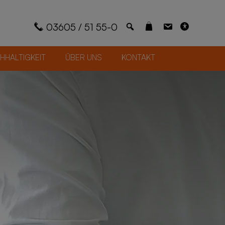
03605 / 51 55-0
­HAL­TIG­KEIT
ÜBER UNS
KON­TAKT