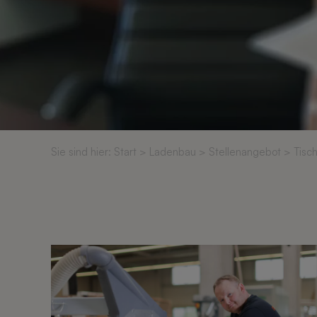
Sie sind hier:
Start
>
Ladenbau
>
Stellenangebot
> Tisch