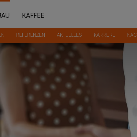
BAU
KAF­FEE
EN
RE­FE­REN­ZEN
AK­TU­EL­LES
KAR­RIE­RE
NACH