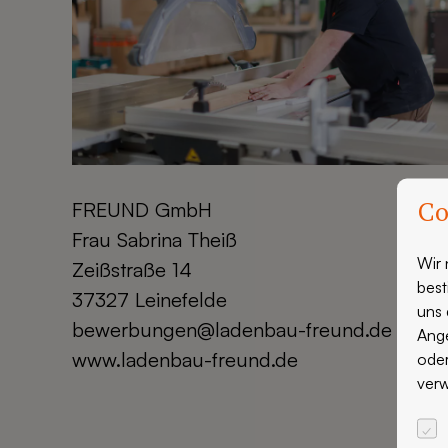
Co
FREUND GmbH
Frau Sabrina Theiß
Wir 
Zeißstraße 14
best
37327 Leinefelde
uns 
bewerbungen@ladenbau-freund.de
Ange
www.ladenbau-freund.de
oder
verw