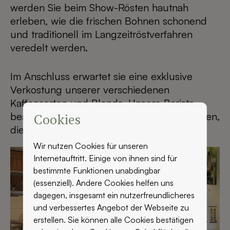
werden Sie beim Show-Rösten hautnah
erleben, wie die frischen Bohnen schonend
und traditionell im Langzeitröstverfahren
veredelt werden.
Im Anschluss erwartet sie eine exklusive
Verkostung unserer verschiedenen
Kaffeesorten und Blends. Unsere Barista
beantworten gern all ihre zusätzlichen Fragen,
Cookies
die Ihnen zum Thema Kaffee einfallen.
Wir nutzen Cookies für unseren
Internetauftritt. Einige von ihnen sind für
bestimmte Funktionen unabdingbar
(essenziell). Andere Cookies helfen uns
dagegen, insgesamt ein nutzerfreundlicheres
und verbessertes Angebot der Webseite zu
erstellen. Sie können alle Cookies bestätigen